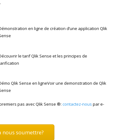
.
Démonstration en ligne de création d’une application Qlik
Sense
Découvrir le tarif Qlik Sense et les principes de
tarification
Démo Qlik Sense en ligneVoir une demonstration de Qlik
Sense
 premiers pas avec Qlik Sense ®:
contactez-nous
par e-
à nous soumettre?