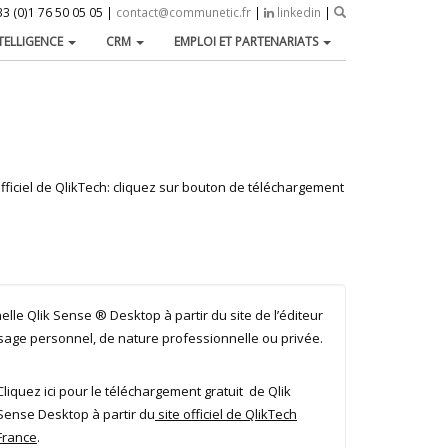
3 (0)1 76 50 05 05 |
contact@communetic.fr
|
linkedin
|
NTELLIGENCE
CRM
EMPLOI ET PARTENARIATS
officiel de QlikTech: cliquez sur bouton de téléchargement
elle Qlik Sense ® Desktop à partir du site de l’éditeur
 usage personnel, de nature professionnelle ou privée.
Cliquez ici pour le téléchargement gratuit de Qlik
Sense Desktop à partir du
site officiel de QlikTech
France
.