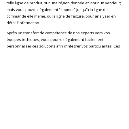
telle ligne de produit, sur une région donnée et pour un vendeur;
mais vous pouvez également “zoomer” jusqu’à la ligne de
commande elle même, ou la ligne de facture, pour analyser en
détail l’information.
Après un transfert de compétence de nos experts vers vos
équipes techiques, vous pourrez également facilement
personnaliser ces solutions afin d’intégrer vos particularités. Ces
solutions disposent de connecteurs vers Jeeves et peuvent
également être connectées vers ADONIX, SAP, MOVEX,JD
EDWARDS, BAAN, et autres ERP du marché.
Une question un projet à nous soumettre?
A voir aussi :
Tarif QlikView 2015
Formation QlikView