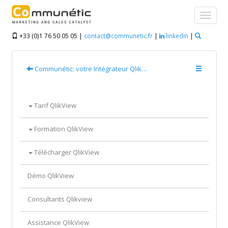
+33 (0)1 76 50 05 05 |
contact@communetic.fr
|
linkedin
|
Communétic: votre Intégrateur QlikView & Qlik Sense ®
Tarif QlikView
Formation QlikView
Télécharger QlikView
Démo QlikView
Consultants Qlikview
Assistance QlikView