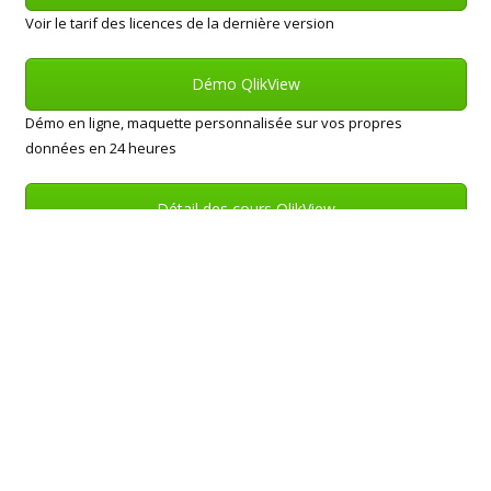
Voir le tarif des licences de la dernière version
Démo QlikView
Démo en ligne, maquette personnalisée sur vos propres
données en 24 heures
Détail des cours QlikView
Programmes de formation au decisonnel et sur QlikView
standards ou sur mesure.
Un besoin d’assistance pour le téléchargement ou pour faire vos
premiers pas avec QlikViewpar e-mail ou par téléphone.
Une question un projet à nous soumettre?
A voir aussi :