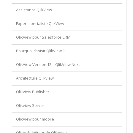
Assistance QlikView
Expert specialiste QlikView
QlikView pour Salesforce CRM
Pourquoi choisir QlikView ?
QlikView Version 12 – QlikView Next
Architecture Qlikview
Qlikview Publisher
Qlikview Server
QlikView pour mobile
Qliktech éditeur de QlikView